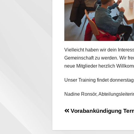
Vielleicht haben wir dein Interes
Gemeinschaft zu werden. Wir fr
neue Mitglieder herzlich Willko
Unser Training findet donnersta
Nadine Ronsör, Abteilungsleiter
Beitragsnavigati
Vorabankündigung Ter