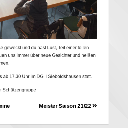
se geweckt und du hast Lust, Teil einer tollen
euen uns immer über neue Gesichter und heißen
mmen.
gs ab 17.30 Uhr im DGH Sieboldshausen statt.
in Schützengruppe
on
mine
Meister Saison 21/22