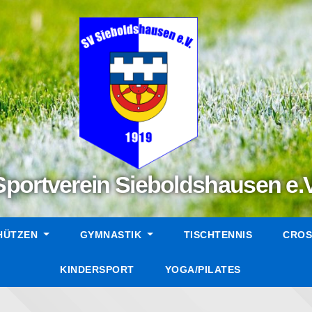
Sportverein Sieboldshausen e.V
HÜTZEN
GYMNASTIK
TISCHTENNIS
CROS
KINDERSPORT
YOGA/PILATES