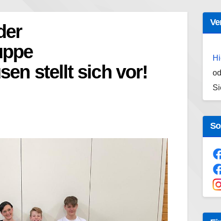
Ve
der
uppe
Hi
en stellt sich vor!
od
Si
So